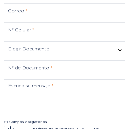
Nº Celular
*
Elegir Documento
Nº de Documento
*
Escriba su mensaje
*
(*) Campos obligatorios
Acepto las
Política de Privacidad
de Grupo MG
ENVIAR