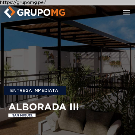
https://grupomg.pe/
ENTREGA INMEDIATA