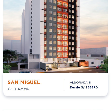
SAN MIGUEL
ALBORADA III
Desde S/
268370
AV. LA PAZ 839
ENTREGA INMEDIATA