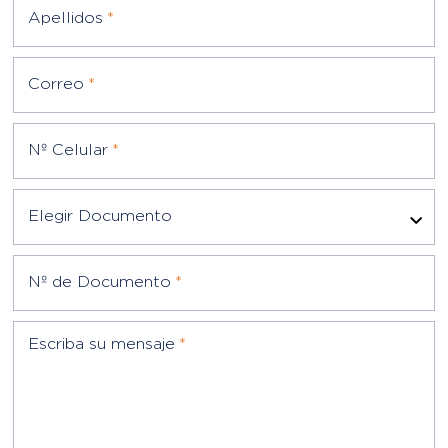
Correo
*
Nº Celular
*
Elegir Documento
Nº de Documento
*
Escriba su mensaje
*
(*) Campos obligatorios
Acepto las
Política de Privacidad
de Grupo MG