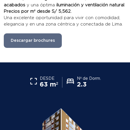
acabados
y una óptima
iluminación y ventilación natural
.
Precios por m² desde S/ 5,562.
Una excelente oportunidad para vivir con comodidad,
elegancia y en una zona céntrica y conectada de Lima.
Descargar brochures
DESDE
Nº de Dorm.
63 m²
2.3