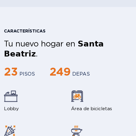
CARACTERÍSTICAS
Tu nuevo hogar en 𝗦𝗮𝗻𝘁𝗮
𝗕𝗲𝗮𝘁𝗿𝗶𝘇.
23
249
PISOS
DEPAS
Lobby
Área de bicicletas