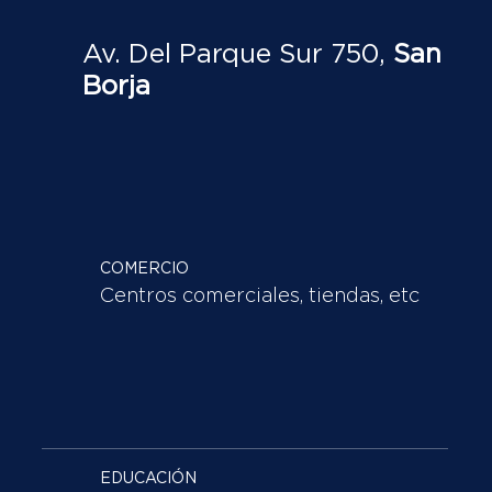
Av. Del Parque Sur 750,
San
Borja
COMERCIO
Centros comerciales, tiendas, etc
EDUCACIÓN
Universidades, Institutos,
colegios.
ÁREAS VERDES
Parques en general
RESTAURANTES
Restaurantes, Fastfood, etc