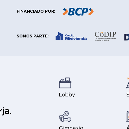
FINANCIADO POR:
SOMOS PARTE:
Lobby
rja
.
Gimnasio
Á