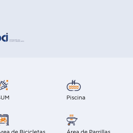
SUM
Piscina
rea de Bicicletas
Área de Parrillas