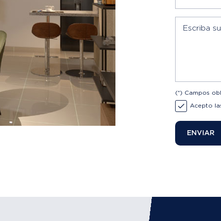
Escriba s
(*) Campos obl
Acepto l
ENVIAR