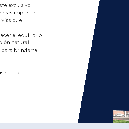
este exclusivo
de más importante
s vías que
cer el equilibrio
ción natural
,
para brindarte
seño, la