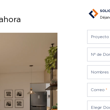
SOLI
 ahora
Déjan
Proyecto 
Nª de Dor
Nombres
Correo
*
Elegir D