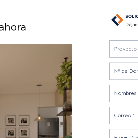
SOLI
 ahora
Déjan
Proyecto 
Nª de Dor
Nombres
Correo
*
Elegir D