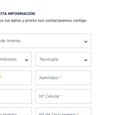
CITA INFORMACIÓN
os tus datos y pronto nos contactaremos contigo.
de Interés
mitorios
Tipología
*
Apellidos
*
Nº Celular
*
ocumento
Nº de Documento
*