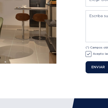
Escriba s
(*) Campos obl
Acepto l
ENVIAR