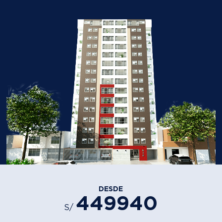
DESDE
449940
S/