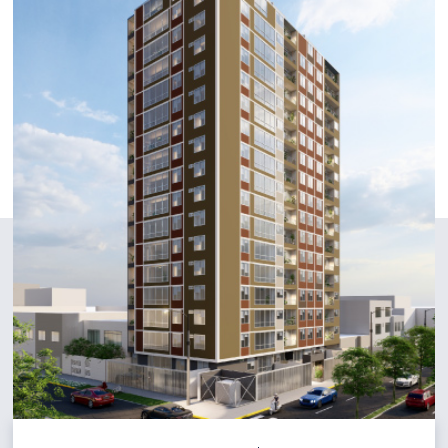
PUEBLO LIBRE
LIRI
Desde S/
398000
AV. SUCRE Nº 1301