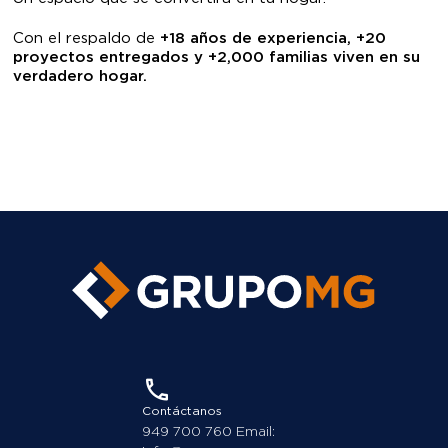
Contáctanos
949 700 760 Email:
info@grupomg.pe
Ubícanos
Avenida Javier