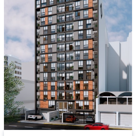
PUEBLO LIBRE
DULANTO
Desde S/
314060
AV. MANUEL CIPRIANO DULANTO Nº
209