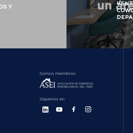
VENT
OS Y
COWO
DEPA
Somos miembros
Síguenos en: