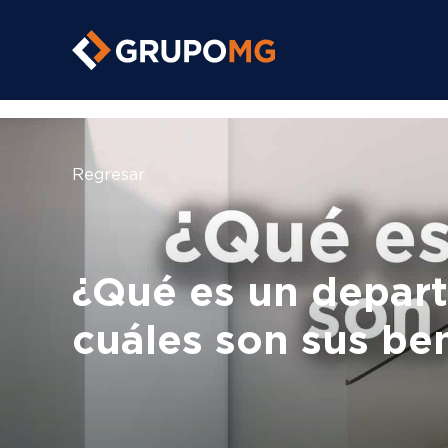
https://grupomg.pe/
Regresar
¿Qué es un depart
cuáles son sus be