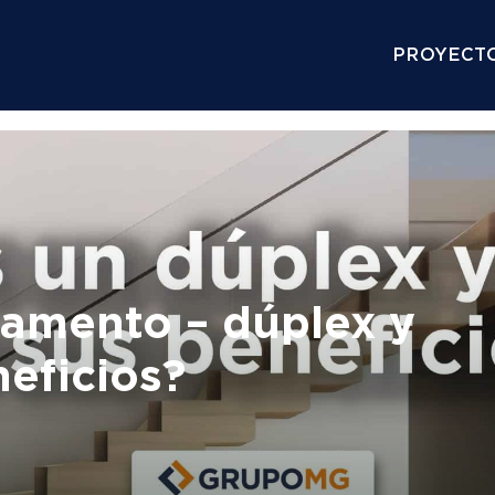
PROYECTO
amento – dúplex y
neficios?