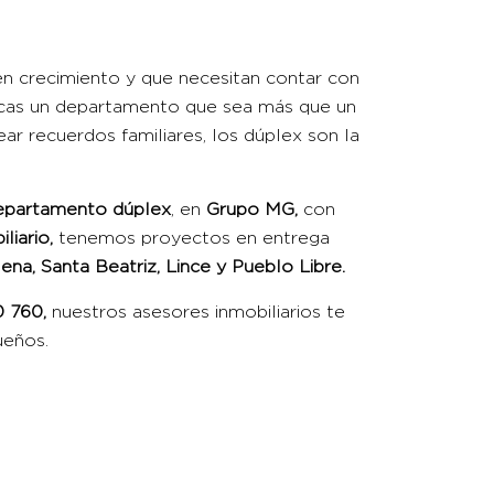
en crecimiento y que necesitan contar con
scas un departamento que sea más que un
rear recuerdos familiares, los dúplex son la
epartamento dúplex
, en
Grupo MG
,
con
liario
,
tenemos proyectos en entrega
ena, Santa Beatriz, Lince y Pueblo Libre
.
0 760
,
nuestros asesores inmobiliarios te
ueños.