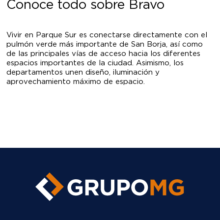
Contáctanos
949 700 760 Email:
info@grupomg.pe
Ubícanos
Avenida Javier
Prado Este 1540