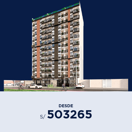
DESDE
503265
S/