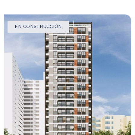
JESÚS MARÍA
HUIRACOCHA
Desde S/
307840
JR. HUIRACOCHA 2170-2174