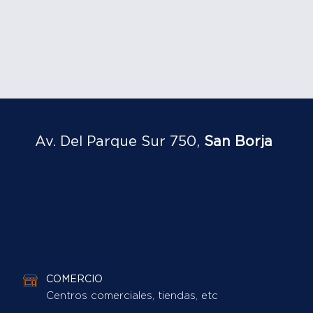
Av. Del Parque Sur 750,
San Borja
COMERCIO
Centros comerciales, tiendas, etc
EDUCACIÓN
Universidades, Institutos, colegios.
ÁREAS VERDES
Parques en general
RESTAURANTES