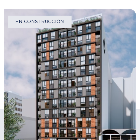
PUEBLO LIBRE
DULANTO
Desde S/
314060
AV. MANUEL CIPRIANO DULANTO Nº
209