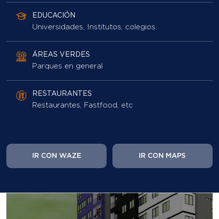
Restaurantes, Fastfood, etc
IR CON WAZE
IR CON MAPS
Vive la experiencia
del
Proyecto más top de San
Borja