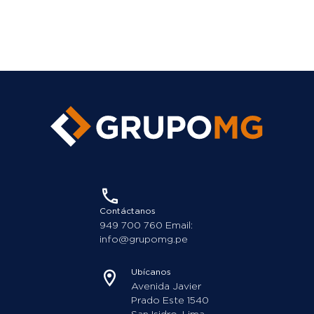
Contáctanos
949 700 760 Email:
info@grupomg.pe
Ubícanos
Avenida Javier
Prado Este 1540